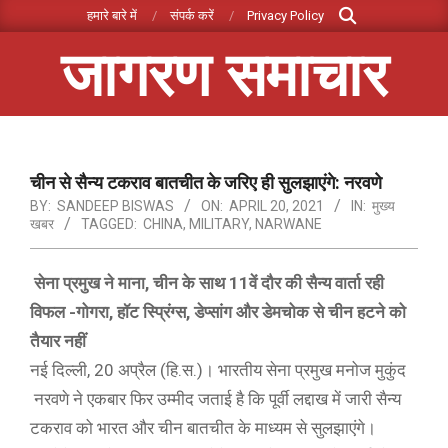
Search
Skip
हमारे बारे में
संपर्क करें
Privacy Policy
to
जागरण समाचार
content
Primary
Navigation
Menu
चीन से सैन्य टकराव बातचीत के जरिए ही सुलझाएंगे: नरवणे
BY:
SANDEEP BISWAS
ON:
APRIL 20, 2021
IN:
मुख्य
खबर
TAGGED:
CHINA
,
MILITARY
,
NARWANE
​सेना प्रमुख ने माना, चीन के साथ 11वें दौर की सैन्य वार्ता ​रही
विफल
-गोगरा, हॉट स्प्रिंग्स, डेप्सांग और डेमचोक से चीन हटने को
तैयार नहीं
नई दिल्ली, 20 अप्रैल (हि.स.)। भारतीय सेना प्रमुख मनोज मुकुंद​​
नरवणे ने एकबार फिर उम्मीद जताई है कि पूर्वी लद्दाख में जारी सैन्य
टकराव को भारत और चीन बातचीत के माध्यम से सुलझाएंगे।