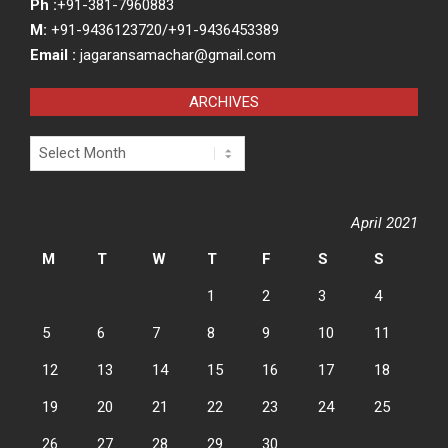
Ph :
+91-381-7960883
M:
+91-9436123720/+91-9436453389
Email :
jagaransamachar@gmail.com
ARCHIVES
Archives
April 2021
M
T
W
T
F
S
S
1
2
3
4
5
6
7
8
9
10
11
12
13
14
15
16
17
18
19
20
21
22
23
24
25
26
27
28
29
30