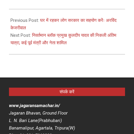
2021-
04-
Previous Post:
घर में रहकर लोग सरकार का सहयोग करेंः अरविंद
20
केजरीवाल
Next Post:
निवर्तमान ब्लॉक प्रमुख कुलदीप यादव की निकली अंतिम
यात्रा, कई पूर्व मंत्री और नेता शामिल
संपर्क करें
www.jagaransamachar.in/
Jagaran Bhavan, Ground Floor
L. N. Bari Lane(Prabhubari)
Banamalipur, Agartala, Tripura(W)