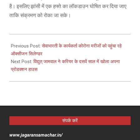
है। इसलिए झांसी में एक हफ्ते का लॉकडाउन घोषित कर दिया जाए
ताकि संक्रमण को रोका जा सके।
2021-
04-
Previous Post:
सेवाभारती के कार्यकर्ता कोरोना मरीजों को पहुंचा रहे
19
ऑक्सीजन सिलेण्डर
Next Post:
विद्युत् जामवाल ने करियर के दसवें साल में खोला अपना
प्रोडक्शन हाउस
संपर्क करें
www.jagaransamachar.in/