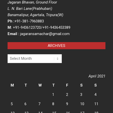
Jagaran Bhavan, Ground Floor
L. N. Bari Lane(Prabhubari)
Banamalipur, Agartala, Tripura(W)
Ph :
+91-381-7960883
M:
+91-9436123720/+91-9436453389
Email :
jagaransamachar@gmail.com
ARCHIVES
Archives
April 2021
M
T
W
T
F
S
S
1
2
3
4
5
6
7
8
9
10
11