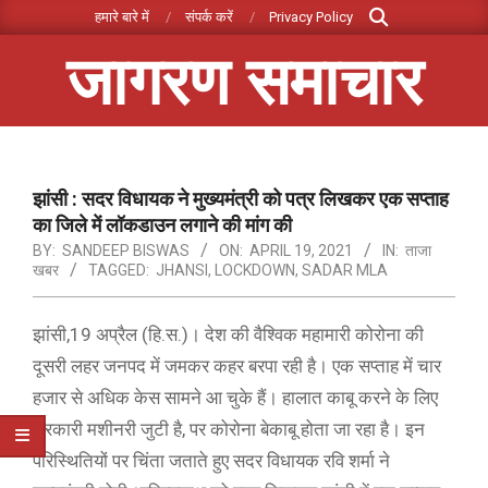
Search
Skip
हमारे बारे में
संपर्क करें
Privacy Policy
to
जागरण समाचार
content
Primary
Navigation
Menu
झांसी : सदर विधायक ने मुख्यमंत्री को पत्र लिखकर एक सप्ताह
का जिले में लॉकडाउन लगाने की मांग की
BY:
SANDEEP BISWAS
ON:
APRIL 19, 2021
IN:
ताजा
खबर
TAGGED:
JHANSI
,
LOCKDOWN
,
SADAR MLA
झांसी,19 अप्रैल (हि.स.)। देश की वैश्विक महामारी कोरोना की
दूसरी लहर जनपद में जमकर कहर बरपा रही है। एक सप्ताह में चार
हजार से अधिक केस सामने आ चुके हैं। हालात काबू करने के लिए
सरकारी मशीनरी जुटी है, पर कोरोना बेकाबू होता जा रहा है। इन
परिस्थितियों पर चिंता जताते हुए सदर विधायक रवि शर्मा ने