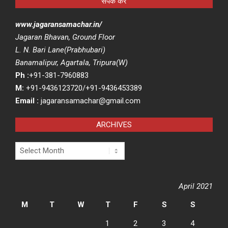
संपर्क करें
www.jagaransamachar.in/
Jagaran Bhavan, Ground Floor
L. N. Bari Lane(Prabhubari)
Banamalipur, Agartala, Tripura(W)
Ph :
+91-381-7960883
M:
+91-9436123720/+91-9436453389
Email :
jagaransamachar@gmail.com
ARCHIVES
Archives
April 2021
M
T
W
T
F
S
S
1
2
3
4