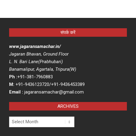
संपर्क करें
www.jagaransamachar.in/
Jagaran Bhavan, Ground Floor
L. N. Bari Lane(Prabhubari)
Banamalipur, Agartala, Tripura(W)
Ph :
+91-381-7960883
M:
+91-9436123720/+91-9436453389
Email :
jagaransamachar@gmail.com
ARCHIVES
Archives