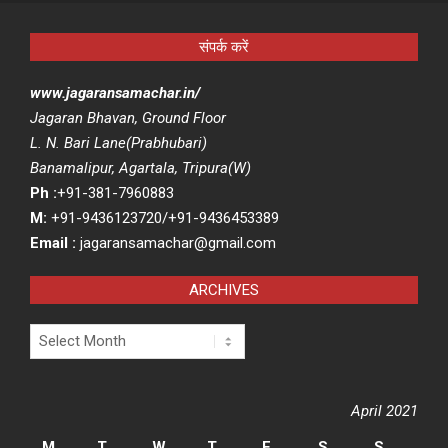
संपर्क करें
www.jagaransamachar.in/
Jagaran Bhavan, Ground Floor
L. N. Bari Lane(Prabhubari)
Banamalipur, Agartala, Tripura(W)
Ph :
+91-381-7960883
M:
+91-9436123720/+91-9436453389
Email :
jagaransamachar@gmail.com
ARCHIVES
Archives
April 2021
M
T
W
T
F
S
S