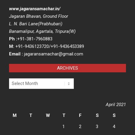
www.jagaransamachar.in/
Jagaran Bhavan, Ground Floor
L. N. Bari Lane(Prabhubari)
Banamalipur, Agartala, Tripura(W)
Ph :
+91-381-7960883
M:
+91-9436123720/+91-9436453389
Email :
jagaransamachar@gmail.com
ARCHIVES
Archives
April 2021
M
T
W
T
F
S
S
1
2
3
4