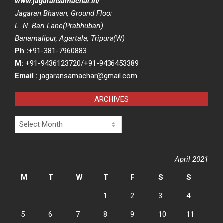
www.jagaransamachar.in/
Jagaran Bhavan, Ground Floor
L. N. Bari Lane(Prabhubari)
Banamalipur, Agartala, Tripura(W)
Ph :
+91-381-7960883
M:
+91-9436123720/+91-9436453389
Email :
jagaransamachar@gmail.com
ARCHIVES
Archives
April 2021
M
T
W
T
F
S
S
1
2
3
4
5
6
7
8
9
10
11