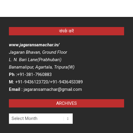
संपर्क करें
www.jagaransamachar.in/
Jagaran Bhavan, Ground Floor
L. N. Bari Lane(Prabhubari)
Banamalipur, Agartala, Tripura(W)
Ph :
+91-381-7960883
M:
+91-9436123720/+91-9436453389
Email :
jagaransamachar@gmail.com
ARCHIVES
Archives