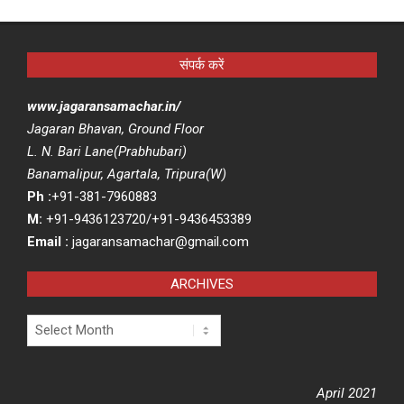
संपर्क करें
www.jagaransamachar.in/
Jagaran Bhavan, Ground Floor
L. N. Bari Lane(Prabhubari)
Banamalipur, Agartala, Tripura(W)
Ph :
+91-381-7960883
M:
+91-9436123720/+91-9436453389
Email :
jagaransamachar@gmail.com
ARCHIVES
Archives
April 2021