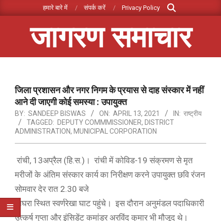
Search
Skip
हमारे बारे में
संपर्क करें
Privacy Policy
to
जागरण समाचार
content
Primary
Navigation
Menu
जिला प्रशासन और नगर निगम के प्रयास से दाह संस्कार में नहीं
आने दी जाएगी कोई समस्या : उपायुक्त
BY:
SANDEEP BISWAS
ON:
APRIL 13, 2021
IN:
राष्ट्रीय
TAGGED:
DEPUTY COMMMISSIONER
,
DISTRICT
ADMINISTRATION
,
MUNICIPAL CORPORATION
रांची, 13अप्रैल (हि.स.)। रांची में कोविड-19 संक्रमण से मृत
मरीजों के अंतिम संस्कार कार्य का निरीक्षण करने उपायुक्त छवि रंजन
सोमवार देर रात 2.30 बजे
घाघरा स्थित स्वर्णरेखा घाट पहुंचे। इस दौरान अनुमंडल पदाधिकारी
उत्कर्ष गुप्ता और इंसिडेंट कमांडर अरविंद कुमार भी मौजूद थे।