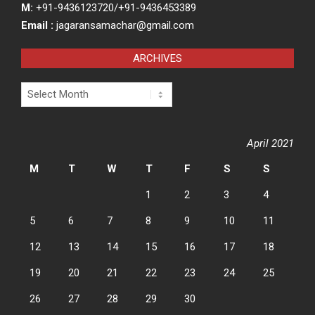
M:
+91-9436123720/+91-9436453389
Email :
jagaransamachar@gmail.com
ARCHIVES
Archives
April 2021
M
T
W
T
F
S
S
1
2
3
4
5
6
7
8
9
10
11
12
13
14
15
16
17
18
19
20
21
22
23
24
25
26
27
28
29
30