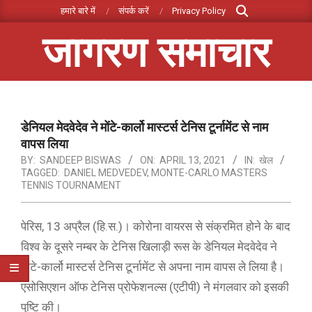
Search
Skip
हमारे बारे में
संपर्क करें
Privacy Policy
to
जागरण समाचार
content
Primary
Navigation
Menu
डेनियल मेदवेदेव ने मोंटे-कार्लो मास्टर्स टेनिस टूर्नामेंट से नाम
वापस लिया
BY:
SANDEEP BISWAS
ON:
APRIL 13, 2021
IN:
खेल
TAGGED:
DANIEL MEDVEDEV
,
MONTE-CARLO MASTERS
TENNIS TOURNAMENT
पेरिस, 13 अप्रैल (हि.स.)। कोरोना वायरस से संक्रमित होने के बाद
विश्व के दूसरे नम्बर के टेनिस खिलाड़ी रूस के डेनियल मेदवेदेव ने
मोंटे-कार्लो मास्टर्स टेनिस टूर्नामेंट से अपना नाम वापस ले लिया है।
एसोसिएशन ऑफ टेनिस प्रोफेशनल्स (एटीपी) ने मंगलवार को इसकी
पुष्टि की।