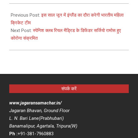
2021-
04-
Previous Post:
इस साल जून में इंग्लैंड का दौरा करेगी भारतीय महिला
13
क्रिकेट टीम
Next Post:
स्पेनिश क्लब रियल मैड्रिड के डिफेंडर सर्जियो रामोस हुए
कोरोना संक्रमित
संपर्क करें
www.jagaransamachar.in/
Jagaran Bhavan, Ground Floor
L. N. Bari Lane(Prabhubari)
Banamalipur, Agartala, Tripura(W)
Ph :
+91-381-7960883