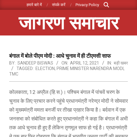
Search
Skip
हमारे बारे में
संपर्क करें
Privacy Policy
to
जागरण समाचार
content
Primary
Navigation
Menu
बंगाल में बोले पीएम मोदी : आधे चुनाव में ही टीएमसी साफ
BY:
SANDEEP BISWAS
ON:
APRIL 12, 2021
IN:
बड़ी खबर
TAGGED:
ELECTION
,
PRIME MINISTER NARENDRA MODI
,
TMC
कोलकाता, 12 अप्रैल (हि.स.)। पश्चिम बंगाल में पांचवें चरण के
चुनाव के लिए प्रचार करने पहुंचे प्रधानमंत्री नरेन्द्र मोदी ने सोमवार
को मुख्यमंत्री ममता बनर्जी पर तीखा प्रहार किया है। बर्दवान में एक
जनसभा को संबोधित करते हुए प्रधानमंत्री ने कहा कि बंगाल में अभी
तक आधे चुनाव ही हुए हैं लेकिन तृणमूल साफ हो गई है। प्रधानमंत्री
ने एक बार फिर दोहराया कि बंगाल में भारतीय जनता पार्टी की सरकार