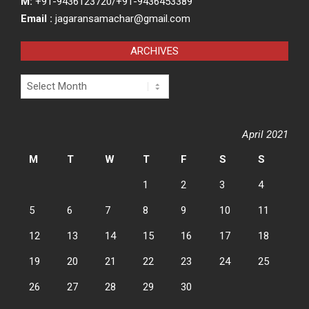
M:
+91-9436123720/+91-9436453389
Email :
jagaransamachar@gmail.com
ARCHIVES
Archives
April 2021
M
T
W
T
F
S
S
1
2
3
4
5
6
7
8
9
10
11
12
13
14
15
16
17
18
19
20
21
22
23
24
25
26
27
28
29
30