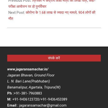
04-
Previous Post:
प्रियंका ने केंद्रीय शिक्षा मंत्री को लिखा पत्र, कहा-
11
परीक्षा आयोजन पर हो पुनर्विचार
Next Post:
कोरोना के 1.68 लाख से ज्यादा नए मामले, 904 लोगों की
मौत
संपर्क करें
www.jagaransamachar.in/
Jagaran Bhavan, Ground Floor
L. N. Bari Lane(Prabhubari)
Banamalipur, Agartala, Tripura(W)
Ph :
+91-381-7960883
M:
+91-9436123720/+91-9436453389
Email :
jagaransamachar@gmail.com