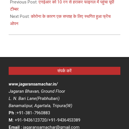
04-
Previous Post:
एनईआर को 10 रन से हराकर फाइनल में पहुंचा यूपी
09
टीम्बर
Next Post:
कोरोना के कारण एक सप्ताह के लिए स्थगित हुआ फ्रेंच
ओपन
संपर्क करें
www.jagaransamachar.in/
Jagaran Bhavan, Ground Floor
L. N. Bari Lane(Prabhubari)
Banamalipur, Agartala, Tripura(W)
Ph :
+91-381-7960883
M:
+91-9436123720/+91-9436453389
Email :
jagaransamachar@gmail.com