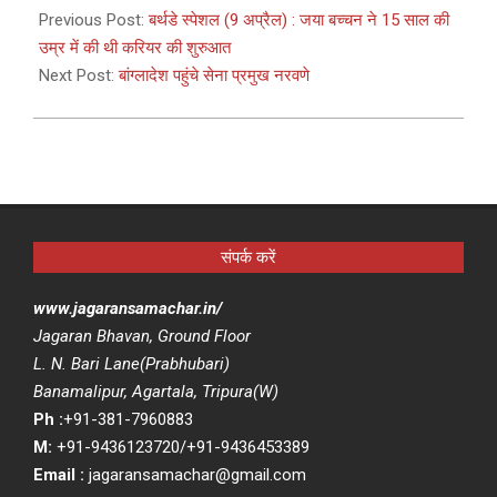
04-
Previous Post:
बर्थडे स्पेशल (9 अप्रैल) : जया बच्चन ने 15 साल की
08
उम्र में की थी करियर की शुरुआत
Next Post:
बांग्लादेश पहुंचे सेना प्रमुख नरवणे
संपर्क करें
www.jagaransamachar.in/
Jagaran Bhavan, Ground Floor
L. N. Bari Lane(Prabhubari)
Banamalipur, Agartala, Tripura(W)
Ph :
+91-381-7960883
M:
+91-9436123720/+91-9436453389
Email :
jagaransamachar@gmail.com