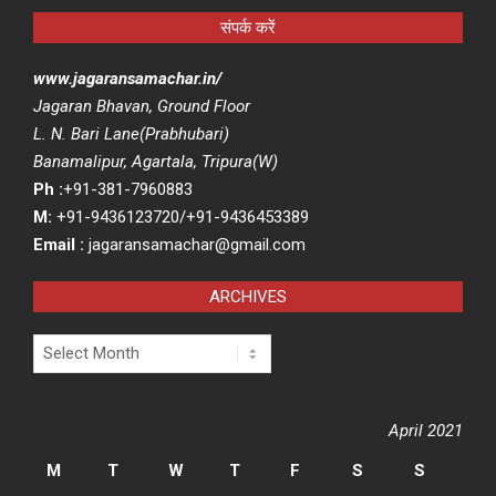
संपर्क करें
www.jagaransamachar.in/
Jagaran Bhavan, Ground Floor
L. N. Bari Lane(Prabhubari)
Banamalipur, Agartala, Tripura(W)
Ph :
+91-381-7960883
M:
+91-9436123720/+91-9436453389
Email :
jagaransamachar@gmail.com
ARCHIVES
Archives
April 2021
M
T
W
T
F
S
S