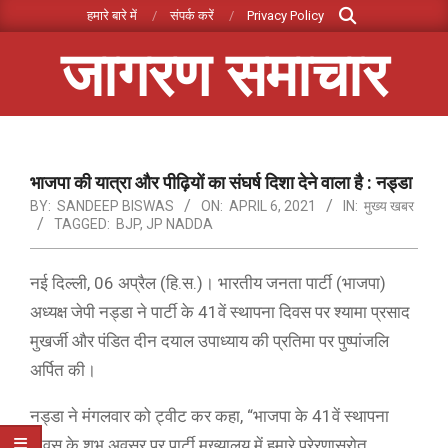
Search
Skip
हमारे बारे में
संपर्क करें
Privacy Policy
to
जागरण समाचार
content
Primary
Navigation
Menu
भाजपा की यात्रा और पीढ़ियों का संघर्ष दिशा देने वाला है : नड्डा
BY:
SANDEEP BISWAS
ON:
APRIL 6, 2021
IN:
मुख्य खबर
TAGGED:
BJP
,
JP NADDA
नई दिल्ली, 06 अप्रैल (हि.स.)। भारतीय जनता पार्टी (भाजपा)
अध्यक्ष जेपी नड्डा ने पार्टी के 41वें स्थापना दिवस पर श्यामा प्रसाद
मुखर्जी और पंडित दीन दयाल उपाध्याय की प्रतिमा पर पुष्पांजलि
अर्पित की।
नड्डा ने मंगलवार को ट्वीट कर कहा, “भाजपा के 41वें स्थापना
दिवस के शुभ अवसर पर पार्टी मुख्यालय में हमारे प्रेरणास्रोत