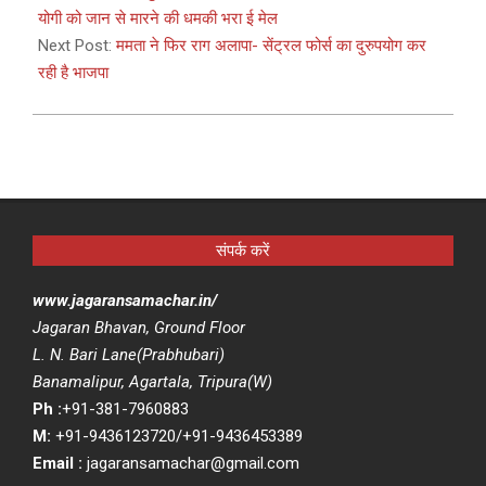
06
योगी को जान से मारने की धमकी भरा ई मेल
Next Post:
ममता ने फिर राग अलापा- सेंट्रल फोर्स का दुरुपयोग कर
रही है भाजपा
संपर्क करें
www.jagaransamachar.in/
Jagaran Bhavan, Ground Floor
L. N. Bari Lane(Prabhubari)
Banamalipur, Agartala, Tripura(W)
Ph :
+91-381-7960883
M:
+91-9436123720/+91-9436453389
Email :
jagaransamachar@gmail.com