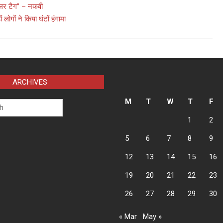
युलर टैग” – नकवी
 लोगों ने किया घंटों हंगामा
ARCHIVES
M
T
W
T
F
1
2
5
6
7
8
9
12
13
14
15
16
19
20
21
22
23
26
27
28
29
30
« Mar
May »