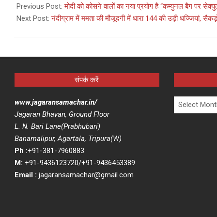
04-
Previous Post:
मोदी को कोसने वालों का नया प्रयोग है “कम्युनल बैग पर सेक्
01
Next Post:
नंदीग्राम में ममता की मौजूदगी में धारा 144 की उड़ी धज्जियां, सैकड़ों
संपर्क करें
Archives
www.jagaransamachar.in/
Jagaran Bhavan, Ground Floor
L. N. Bari Lane(Prabhubari)
Banamalipur, Agartala, Tripura(W)
Ph :
+91-381-7960883
M:
+91-9436123720/+91-9436453389
Email :
jagaransamachar@gmail.com