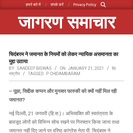
Search
Skip
हमारे बारे में
संपर्क करें
Privacy Policy
to
जागरण समाचार
content
Primary
Navigation
Menu
चिदंबरम ने जमानत के नियमों को लेकर न्यायिक असमानता का
मुद्दा उठाया
BY:
SANDEEP BISWAS
ON:
JANUARY 21, 2021
IN:
राष्ट्रीय
TAGGED:
P CHIDAMBARAM
– पूछा,
सिद्दीक कप्पन और मुनव्वर फारुकी को क्यों नहीं मिल रही
जमानत?
नई दिल्ली, 21 जनवरी (हि.स.)। अभिव्यक्ति की स्वतंत्रता के
बावजूद लोगों को विभिन्न सोच रखने पर गिरफ्तार किया जाना तथा
जमानत नहीं दिए जाने पर वरिष्ठ कांग्रेस नेता पी. चिदंबरम ने