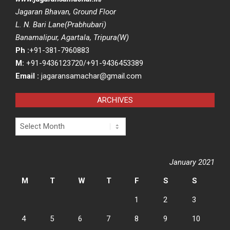
Jagaran Bhavan, Ground Floor
L. N. Bari Lane(Prabhubari)
Banamalipur, Agartala, Tripura(W)
Ph :
+91-381-7960883
M:
+91-9436123720/+91-9436453389
Email :
jagaransamachar@gmail.com
ARCHIVES
Archives
January 2021
M
T
W
T
F
S
S
1
2
3
4
5
6
7
8
9
10