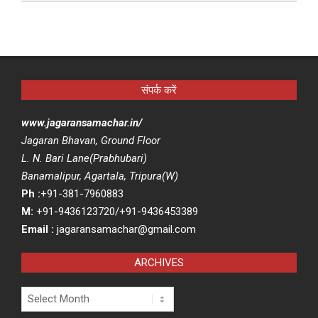
संपर्क करें
www.jagaransamachar.in/
Jagaran Bhavan, Ground Floor
L. N. Bari Lane(Prabhubari)
Banamalipur, Agartala, Tripura(W)
Ph :
+91-381-7960883
M:
+91-9436123720/+91-9436453389
Email :
jagaransamachar@gmail.com
ARCHIVES
Archives