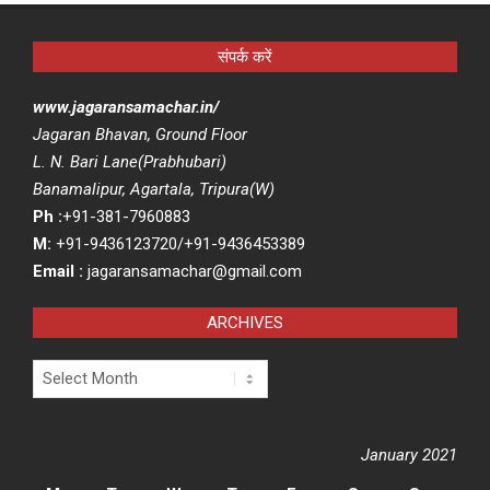
संपर्क करें
www.jagaransamachar.in/
Jagaran Bhavan, Ground Floor
L. N. Bari Lane(Prabhubari)
Banamalipur, Agartala, Tripura(W)
Ph :
+91-381-7960883
M:
+91-9436123720/+91-9436453389
Email :
jagaransamachar@gmail.com
ARCHIVES
Archives
January 2021