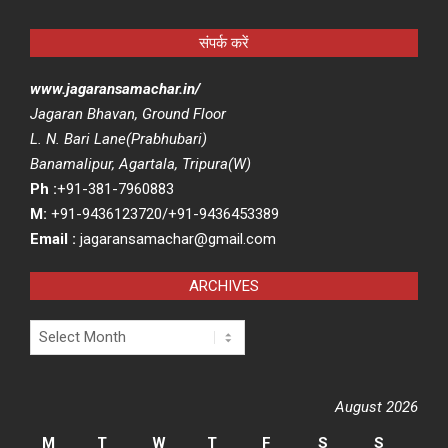
संपर्क करें
www.jagaransamachar.in/
Jagaran Bhavan, Ground Floor
L. N. Bari Lane(Prabhubari)
Banamalipur, Agartala, Tripura(W)
Ph :
+91-381-7960883
M:
+91-9436123720/+91-9436453389
Email :
jagaransamachar@gmail.com
ARCHIVES
Archives
August 2026
M
T
W
T
F
S
S