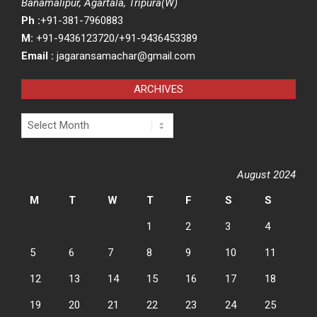
Banamalipur, Agartala, Tripura(W)
Ph :
+91-381-7960883
M:
+91-9436123720/+91-9436453389
Email :
jagaransamachar@gmail.com
ARCHIVES
Archives
August 2024
M
T
W
T
F
S
S
1
2
3
4
5
6
7
8
9
10
11
12
13
14
15
16
17
18
19
20
21
22
23
24
25