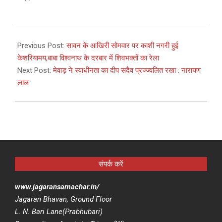
2024-
08-
Previous Post:
सावन के आखिरी सोमवार पर काशी नगरी हुई
19
केशरियामय,बाबा विश्वनाथ के दरबार में शिवभक्तों का रेला
Next Post:
मेवाड़ ने स्वाधीनता का दीप सदैव प्रज्ज्वलित रखा : नारायण
लाल
संपर्क करें
www.jagaransamachar.in/
Jagaran Bhavan, Ground Floor
L. N. Bari Lane(Prabhubari)