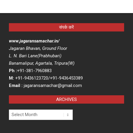
संपर्क करें
www.jagaransamachar.in/
Jagaran Bhavan, Ground Floor
L. N. Bari Lane(Prabhubari)
Banamalipur, Agartala, Tripura(W)
Ph :
+91-381-7960883
M:
+91-9436123720/+91-9436453389
Email :
jagaransamachar@gmail.com
ARCHIVES
Archives