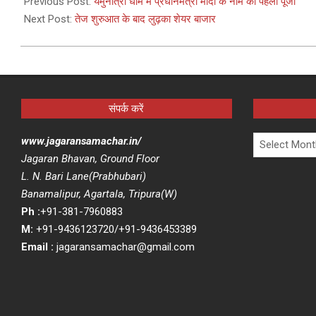
05-
Previous Post:
यमुनोत्री धाम में प्रधानमंत्री मोदी के नाम की पहली पूजा
14
Next Post:
तेज शुरुआत के बाद लुढ़का शेयर बाजार
संपर्क करें
Archives
www.jagaransamachar.in/
Jagaran Bhavan, Ground Floor
L. N. Bari Lane(Prabhubari)
Banamalipur, Agartala, Tripura(W)
Ph :
+91-381-7960883
M:
+91-9436123720/+91-9436453389
Email :
jagaransamachar@gmail.com