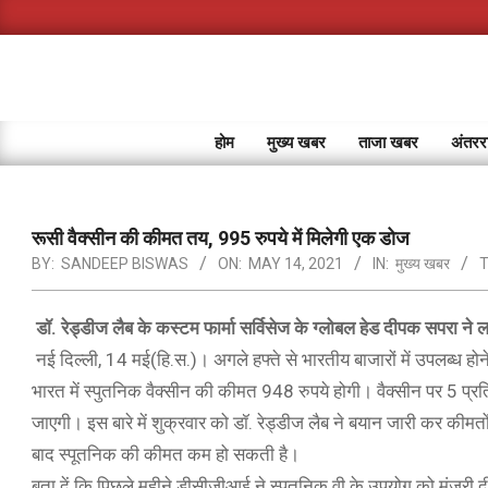
Skip
to
content
होम
मुख्य खबर
ताजा खबर
अंतररा
रूसी वैक्सीन की कीमत तय, 995 रुपये में मिलेगी एक डोज
BY:
SANDEEP BISWAS
ON:
MAY 14, 2021
IN:
मुख्य खबर
T
डॉ. रेड्डीज लैब के कस्टम फार्मा सर्विसेज के ग्लोबल हेड दीपक सपरा न
नई दिल्ली, 14 मई(हि.स.)। अगले हफ्ते से भारतीय बाजारों में उपलब्ध ह
भारत में स्पुतनिक वैक्सीन की कीमत 948 रुपये होगी। वैक्सीन पर 5 
जाएगी। इस बारे में शुक्रवार को डॉ. रेड्डीज लैब ने बयान जारी कर कीमतो
बाद स्पूतनिक की कीमत कम हो सकती है।
बता दें कि पिछले महीने डीसीजीआई ने स्पुतनिक वी के उपयोग को मंजूरी दी