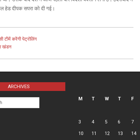
्लोबल हेड दीपक सपरा को दी गई।
टीमें करेंगी पेट्रोलिंग
या खंडन
ARCHIVES
M
T
W
T
F
3
4
5
6
7
10
11
12
13
14