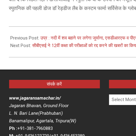
स्पुतनिक की पहली डोज डॉ रेड्डीज लैब के कस्टम फार्मा सर्विसेज के ग
2021-
05-
Previous Post:
उप्र : नदी में शव बहाने पर लगेगा जुर्माना, एसडीआरएफ व पीएसी 
14
Next Post:
सीबीएसई ने 12वीं कक्षा की परीक्षाओं को रद्द करने की खबरों का कि
संपर्क करें
Archives
www.jagaransamachar.in/
Jagaran Bhavan, Ground Floor
L. N. Bari Lane(Prabhubari)
Banamalipur, Agartala, Tripura(W)
Ph :
+91-381-7960883