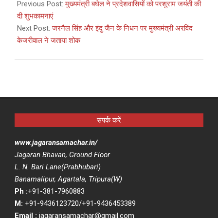
05-
Previous Post:
मुख्यमंत्री बघेल ने प्रदेशवासियों को परशुराम जयंती की
14
दी शुभकामनाएं
Next Post:
जरनैल सिंह और इंदु जैन के निधन पर मुख्यमंत्री अरविंद
केजरीवाल ने जताया शोक
संपर्क करें
www.jagaransamachar.in/
Jagaran Bhavan, Ground Floor
L. N. Bari Lane(Prabhubari)
Banamalipur, Agartala, Tripura(W)
Ph :
+91-381-7960883
M:
+91-9436123720/+91-9436453389
Email :
jagaransamachar@gmail.com