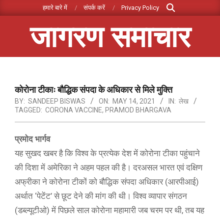
Search
Skip
हमारे बारे में
संपर्क करें
Privacy Policy
to
जागरण समाचार
content
Primary
Navigation
Menu
कोरोना टीकाः बौद्धिक संपदा के अधिकार से मिले मुक्ति
BY:
SANDEEP BISWAS
ON:
MAY 14, 2021
IN:
लेख
TAGGED:
CORONA VACCINE
,
PRAMOD BHARGAVA
प्रमोद भार्गव
यह सुखद खबर है कि विश्व के प्रत्येक देश में कोरोना टीका पहुंचाने
की दिशा में अमेरिका ने अहम पहल की है। दरअसल भारत एवं दक्षिण
अफ्रीका ने कोरोना टीकों को बौद्धिक संपदा अधिकार (आरपीआई)
अर्थात ‘पेटेंट’ से छूट देने की मांग की थी। विश्व व्यापार संगठन
(डब्ल्यूटीओ) में पिछले साल कोरोना महामारी जब चरम पर थी, तब यह