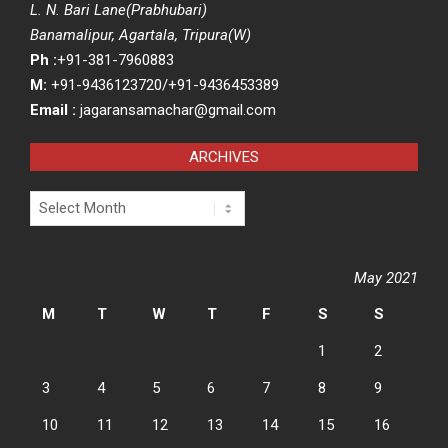
L. N. Bari Lane(Prabhubari)
Banamalipur, Agartala, Tripura(W)
Ph :
+91-381-7960883
M:
+91-9436123720/+91-9436453389
Email :
jagaransamachar@gmail.com
ARCHIVES
Archives
May 2021
M
T
W
T
F
S
S
1
2
3
4
5
6
7
8
9
10
11
12
13
14
15
16