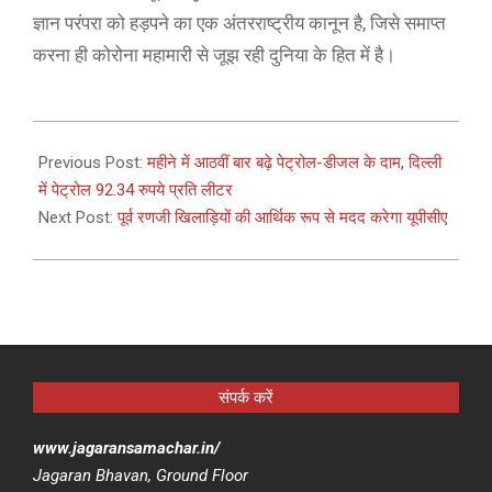
ज्ञान परंपरा को हड़पने का एक अंतरराष्ट्रीय कानून है, जिसे समाप्त
करना ही कोरोना महामारी से जूझ रही दुनिया के हित में है।
2021-
05-
Previous Post:
महीने में आठवीं बार बढ़े पेट्रोल-डीजल के दाम, दिल्ली
14
में पेट्रोल 92.34 रुपये प्रति लीटर
Next Post:
पूर्व रणजी खिलाड़ियों की आर्थिक रूप से मदद करेगा यूपीसीए
संपर्क करें
www.jagaransamachar.in/
Jagaran Bhavan, Ground Floor