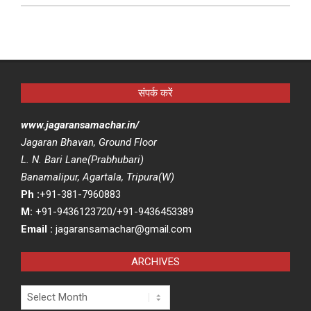
संपर्क करें
www.jagaransamachar.in/
Jagaran Bhavan, Ground Floor
L. N. Bari Lane(Prabhubari)
Banamalipur, Agartala, Tripura(W)
Ph :
+91-381-7960883
M:
+91-9436123720/+91-9436453389
Email :
jagaransamachar@gmail.com
ARCHIVES
Archives