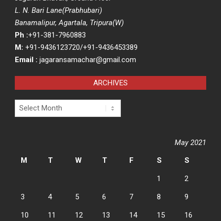
L. N. Bari Lane(Prabhubari)
Banamalipur, Agartala, Tripura(W)
Ph :
+91-381-7960883
M:
+91-9436123720/+91-9436453389
Email :
jagaransamachar@gmail.com
ARCHIVES
Archives
May 2021
M
T
W
T
F
S
S
1
2
3
4
5
6
7
8
9
10
11
12
13
14
15
16