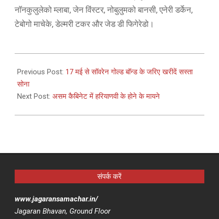
नॉनकुलुलेको म्लाबा, जेन विंस्टर, नोबुलुमको बानसी, एनेरी डर्केन,
टेबोगो माचेके, डेल्मरी टकर और जेड डी फिगेरेडो।
2021-
05-
Previous Post:
17 मई से सॉवरेन गोल्ड बॉन्ड के जरिए खरीदें सस्ता
13
सोना
Next Post:
असम कैबिनेट में हरियाणवी के होने के मायने
संपर्क करें
www.jagaransamachar.in/
Jagaran Bhavan, Ground Floor