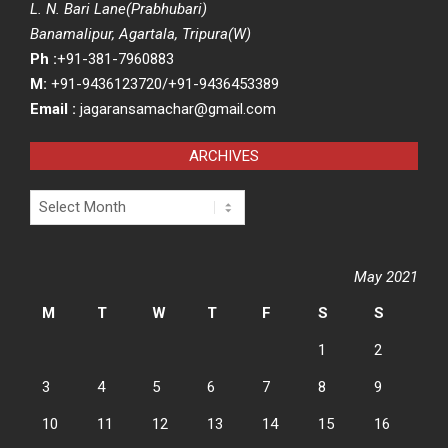
L. N. Bari Lane(Prabhubari)
Banamalipur, Agartala, Tripura(W)
Ph :
+91-381-7960883
M:
+91-9436123720/+91-9436453389
Email :
jagaransamachar@gmail.com
ARCHIVES
Archives
May 2021
M
T
W
T
F
S
S
1
2
3
4
5
6
7
8
9
10
11
12
13
14
15
16