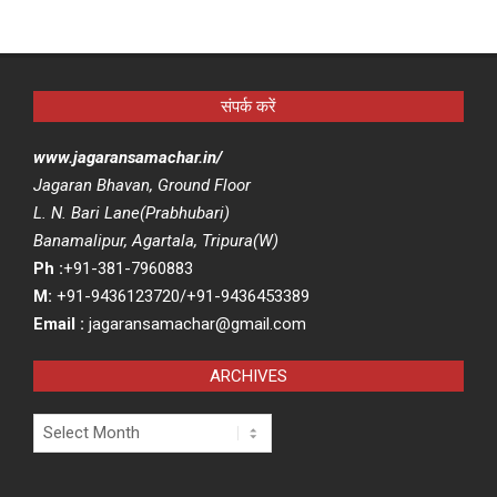
संपर्क करें
www.jagaransamachar.in/
Jagaran Bhavan, Ground Floor
L. N. Bari Lane(Prabhubari)
Banamalipur, Agartala, Tripura(W)
Ph :
+91-381-7960883
M:
+91-9436123720/+91-9436453389
Email :
jagaransamachar@gmail.com
ARCHIVES
Archives