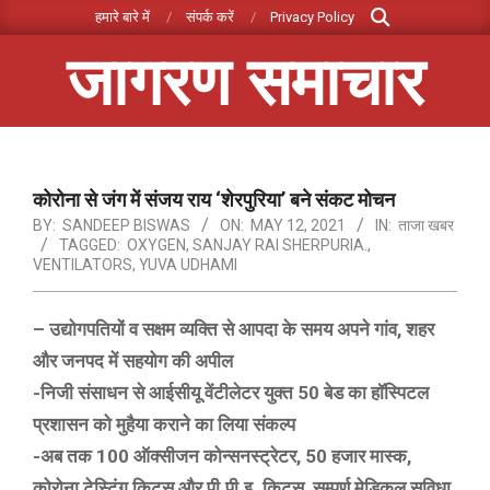
Search
Skip
हमारे बारे में
संपर्क करें
Privacy Policy
to
जागरण समाचार
content
Primary
Navigation
Menu
कोरोना से जंग में संजय राय ‘शेरपुरिया’ बने संकट मोचन
BY:
SANDEEP BISWAS
ON:
MAY 12, 2021
IN:
ताजा खबर
TAGGED:
OXYGEN
,
SANJAY RAI SHERPURIA.
,
VENTILATORS
,
YUVA UDHAMI
– उद्योगपतियों व सक्षम व्यक्ति से आपदा के समय अपने गांव, शहर
और जनपद में सहयोग की अपील
-निजी संसाधन से आईसीयू वेंटीलेटर युक्त 50 बेड का हॉस्पिटल
प्रशासन को मुहैया कराने का लिया संकल्प
-अब तक 100 ऑक्सीजन कोन्सनस्ट्रेटर, 50 हजार मास्क,
कोरोना टेस्टिंग किट्स और पी.पी.इ. किट्स, सम्पूर्ण मेडिकल सुविधा