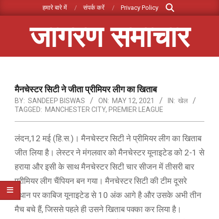
Search
Skip
हमारे बारे में
संपर्क करें
Privacy Policy
to
जागरण समाचार
content
Primary
Navigation
Menu
मैनचेस्‍टर सिटी ने जीता प्रीमियर लीग का खिताब
BY:
SANDEEP BISWAS
ON:
MAY 12, 2021
IN:
खेल
TAGGED:
MANCHESTER CITY
,
PREMIER LEAGUE
लंदन,12 मई (हि.स.)। मैनचेस्‍टर सिटी ने प्रीमियर लीग का खिताब
जीत लिया है। लेस्‍टर ने मंगलवार को मैनचेस्‍टर यूनाइटेड को 2-1 से
हराया और इसी के साथ मैनचेस्‍टर सिटी चार सीजन में तीसरी बार
प्रीमियर लीग चैंपियन बन गया। मैनचेस्‍टर सिटी की टीम दूसरे
स्‍थान पर काबिज यूनाइटेड से 10 अंक आगे है और उसके अभी तीन
मैच बचे हैं, जिससे पहले ही उसने खिताब पक्‍का कर लिया है।