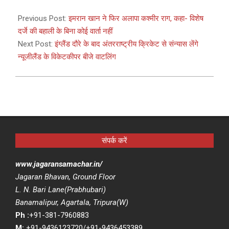
2021-
05-
Previous Post:
इमरान खान ने फिर अलापा कश्मीर राग, कहा- विशेष
12
दर्जे की बहाली के बिना कोई वार्ता नहीं
Next Post:
इंग्लैंड दौरे के बाद अंतरराष्ट्रीय क्रिकेट से संन्यास लेंगे
न्यूजीलैंड के विकेटकीपर बीजे वाटलिंग
संपर्क करें
www.jagaransamachar.in/
Jagaran Bhavan, Ground Floor
L. N. Bari Lane(Prabhubari)
Banamalipur, Agartala, Tripura(W)
Ph :
+91-381-7960883
M:
+91-9436123720/+91-9436453389