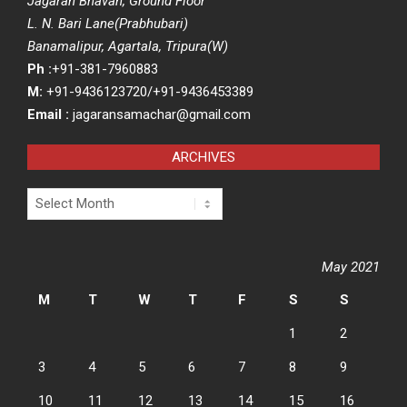
Jagaran Bhavan, Ground Floor
L. N. Bari Lane(Prabhubari)
Banamalipur, Agartala, Tripura(W)
Ph :
+91-381-7960883
M:
+91-9436123720/+91-9436453389
Email :
jagaransamachar@gmail.com
ARCHIVES
Archives
May 2021
M
T
W
T
F
S
S
1
2
3
4
5
6
7
8
9
10
11
12
13
14
15
16