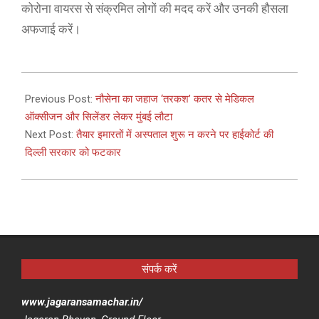
कोरोना वायरस से संक्रमित लोगों की मदद करें और उनकी हौसला
अफजाई करें।
2021-
05-
Previous Post:
नौसेना का जहाज ‘तरकश’ कतर से मेडिकल
12
ऑक्सीजन और सिलेंडर लेकर मुंबई लौटा
Next Post:
तैयार इमारतों में अस्पताल शुरू न करने पर हाईकोर्ट की
दिल्ली सरकार को फटकार
संपर्क करें
www.jagaransamachar.in/