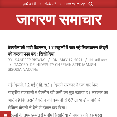
Search
Skip
हमारे बारे में
संपर्क करें
Privacy Policy
to
जागरण समाचार
content
Primary
Navigation
Menu
वैक्सीन की भारी किल्लत, 17 स्कूलों में चल रहे टिकाकरण केंद्रों
को करना पड़ा बंद : सिसोदिया
BY:
SANDEEP BISWAS
ON:
MAY 12, 2021
IN:
बड़ी खबर
TAGGED:
DELHI DEPUTY CHIEF MINISTER MANISH
SISODIA
,
VACCINE
नई दिल्ली, 12 मई ( हि. स.)। दिल्ली सरकार ने एक बार फिर
राष्ट्रीय राजधानी में वैक्सीन की कमी का मुद्दा उठाया है। सरकार का
आरोप है कि उसने वैक्सीन की कम्पनी से 67 लाख डोज मांगे थे
लेकिन कंपनी ने देने से इंकार कर दिया।
दिल्ली के उपमुख्यमंत्री मनीष सिसोदिया ने बुधवार को एक प्रेस