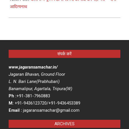
आदित्यनाथ
संपर्क करें
www.jagaransamachar.in/
Jagaran Bhavan, Ground Floor
L. N. Bari Lane(Prabhubari)
Banamalipur, Agartala, Tripura(W)
Ph :
+91-381-7960883
M:
+91-9436123720/+91-9436453389
Email :
jagaransamachar@gmail.com
ARCHIVES