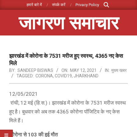
Search
Skip
हमारे बारे में
संपर्क करें
Privacy Policy
to
जागरण समाचार
content
Primary
Navigation
Menu
झारखंड में कोरोना के 7531 मरीज हुए स्वस्थ, 4365 नए केस
मिले
BY:
SANDEEP BISWAS
ON:
MAY 12, 2021
IN:
मुख्य खबर
TAGGED:
CORONA
,
COVID19
,
JHARKHAND
12/05/2021
रांची, 12 मई (हि.स.)। झारखंड में कोरोना के 7531 मरीज स्वस्थ
हुए है। बुधवार को अब तक 4365 कोरोना पॉजिटिव के नए केस
मिले हैं।
कोरोना से 103 की हुई मौत