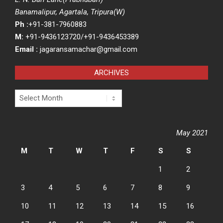
Banamalipur, Agartala, Tripura(W)
Ph :
+91-381-7960883
M:
+91-9436123720/+91-9436453389
Email :
jagaransamachar@gmail.com
ARCHIVES
Archives
May 2021
M
T
W
T
F
S
S
1
2
3
4
5
6
7
8
9
10
11
12
13
14
15
16