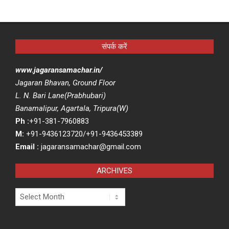
संपर्क करें
www.jagaransamachar.in/
Jagaran Bhavan, Ground Floor
L. N. Bari Lane(Prabhubari)
Banamalipur, Agartala, Tripura(W)
Ph :
+91-381-7960883
M:
+91-9436123720/+91-9436453389
Email :
jagaransamachar@gmail.com
ARCHIVES
Archives