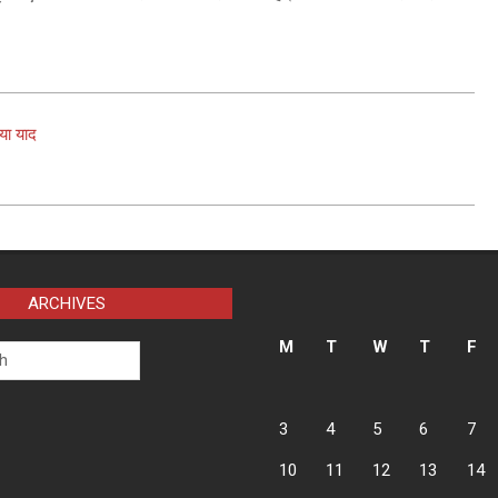
या याद
ARCHIVES
M
T
W
T
F
3
4
5
6
7
10
11
12
13
14