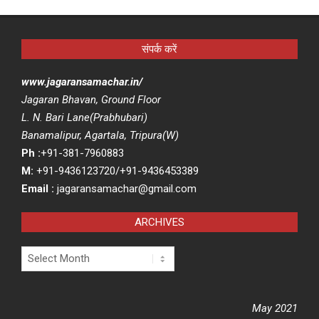
संपर्क करें
www.jagaransamachar.in/
Jagaran Bhavan, Ground Floor
L. N. Bari Lane(Prabhubari)
Banamalipur, Agartala, Tripura(W)
Ph :
+91-381-7960883
M:
+91-9436123720/+91-9436453389
Email :
jagaransamachar@gmail.com
ARCHIVES
Archives
May 2021