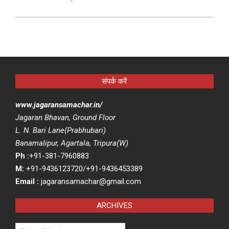
संपर्क करें
www.jagaransamachar.in/
Jagaran Bhavan, Ground Floor
L. N. Bari Lane(Prabhubari)
Banamalipur, Agartala, Tripura(W)
Ph :
+91-381-7960883
M:
+91-9436123720/+91-9436453389
Email :
jagaransamachar@gmail.com
ARCHIVES
Archives