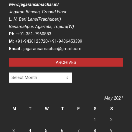
www.jagaransamachar.in/
Jagaran Bhavan, Ground Floor
L. N. Bari Lane(Prabhubari)
Banamalipur, Agartala, Tripura(W)
Ph :
+91-381-7960883
M:
+91-9436123720/+91-9436453389
Email :
jagaransamachar@gmail.com
ARCHIVES
Archives
May 2021
M
T
W
T
F
S
S
1
2
3
4
5
6
7
8
9