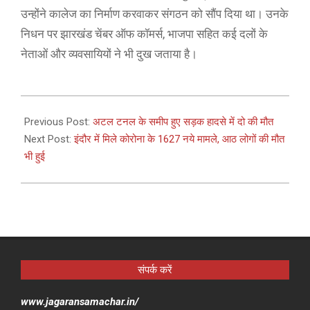
उन्होंने कालेज का निर्माण करवाकर संगठन को सौंप दिया था। उनके
निधन पर झारखंड चेंबर ऑफ कॉमर्स, भाजपा सहित कई दलों के
नेताओं और व्यवसायियों ने भी दुख जताया है।
2021-
05-
Previous Post:
अटल टनल के समीप हुए सड़क हादसे में दो की मौत
10
Next Post:
इंदौर में मिले कोरोना के 1627 नये मामले, आठ लोगों की मौत
भी हुई
संपर्क करें
www.jagaransamachar.in/