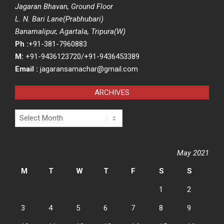
Jagaran Bhavan, Ground Floor
L. N. Bari Lane(Prabhubari)
Banamalipur, Agartala, Tripura(W)
Ph :
+91-381-7960883
M:
+91-9436123720/+91-9436453389
Email :
jagaransamachar@gmail.com
ARCHIVES
Archives
May 2021
M
T
W
T
F
S
S
1
2
3
4
5
6
7
8
9