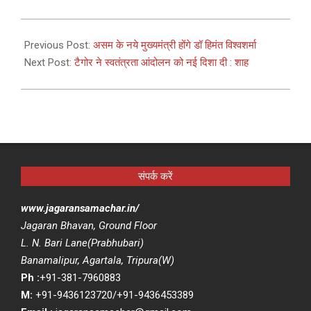
2021-
05-
Previous Post:
असम के नये मुख्यमंत्री होंगे डॉ हिमंत विश्वशर्मा
09
Next Post:
टैगोर ने स्वतंत्रता आंदोलन को नई दिशा दी : शाह
संपर्क करें
www.jagaransamachar.in/
Jagaran Bhavan, Ground Floor
L. N. Bari Lane(Prabhubari)
Banamalipur, Agartala, Tripura(W)
Ph :
+91-381-7960883
M:
+91-9436123720/+91-9436453389