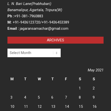
L. N. Bari Lane(Prabhubari)
Banamalipur, Agartala, Tripura(W)
Ph :
+91-381-7960883
M:
+91-9436123720/+91-9436453389
Email :
jagaransamachar@gmail.com
ARCHIVES
Archives
May 2021
M
T
W
T
F
S
S
1
2
3
4
5
6
7
8
9
10
11
12
13
14
15
16