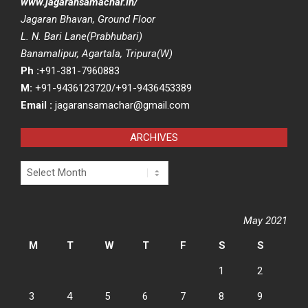
www.jagaransamachar.in/
Jagaran Bhavan, Ground Floor
L. N. Bari Lane(Prabhubari)
Banamalipur, Agartala, Tripura(W)
Ph :
+91-381-7960883
M:
+91-9436123720/+91-9436453389
Email :
jagaransamachar@gmail.com
ARCHIVES
Archives
May 2021
M
T
W
T
F
S
S
1
2
3
4
5
6
7
8
9