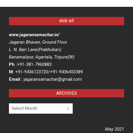
संपर्क करें
www.jagaransamachar.in/
Jagaran Bhavan, Ground Floor
L. N. Bari Lane(Prabhubari)
Banamalipur, Agartala, Tripura(W)
Ph :
+91-381-7960883
M:
+91-9436123720/+91-9436453389
Email :
jagaransamachar@gmail.com
ARCHIVES
Archives
May 2021