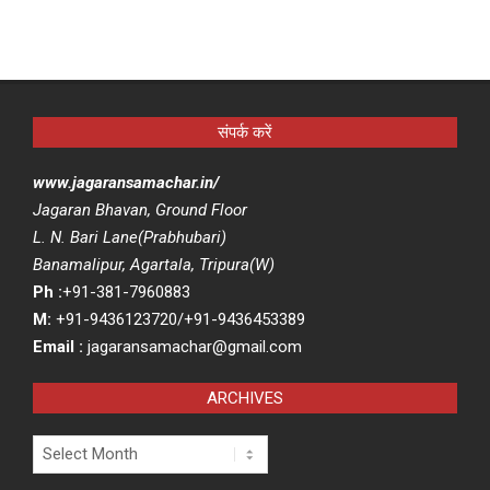
संपर्क करें
www.jagaransamachar.in/
Jagaran Bhavan, Ground Floor
L. N. Bari Lane(Prabhubari)
Banamalipur, Agartala, Tripura(W)
Ph :
+91-381-7960883
M:
+91-9436123720/+91-9436453389
Email :
jagaransamachar@gmail.com
ARCHIVES
Archives