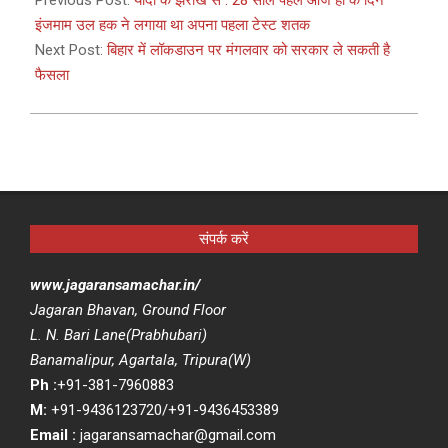
Previous Post:
यादों के झरोखे से : 28 साल पहले आज ही के दिन
04
इंजमाम उल हक ने लगाया था अपना पहला टेस्ट शतक
Next Post:
बिहार में लॉकडाउन पर मंगलवार को सरकार ले सकती है
फैसला
संपर्क करें
www.jagaransamachar.in/
Jagaran Bhavan, Ground Floor
L. N. Bari Lane(Prabhubari)
Banamalipur, Agartala, Tripura(W)
Ph :
+91-381-7960883
M:
+91-9436123720/+91-9436453389
Email :
jagaransamachar@gmail.com