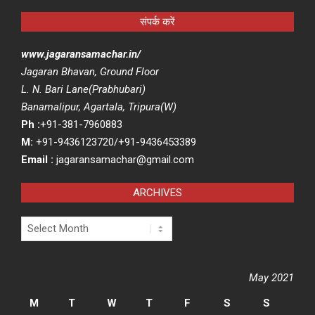
संपर्क करें
www.jagaransamachar.in/
Jagaran Bhavan, Ground Floor
L. N. Bari Lane(Prabhubari)
Banamalipur, Agartala, Tripura(W)
Ph :
+91-381-7960883
M:
+91-9436123720/+91-9436453389
Email :
jagaransamachar@gmail.com
ARCHIVES
Archives
May 2021
M
T
W
T
F
S
S