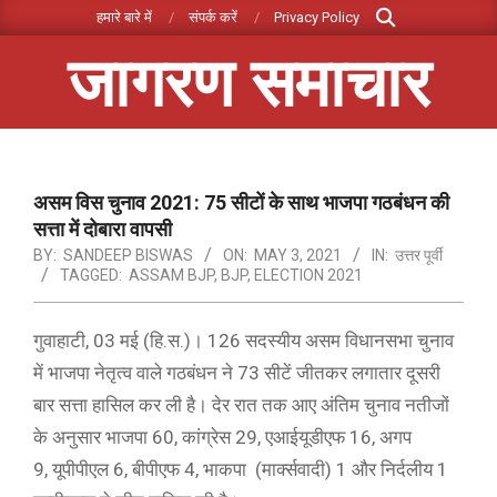
Search
Skip
हमारे बारे में
संपर्क करें
Privacy Policy
to
जागरण समाचार
content
Primary
Navigation
Menu
असम विस चुनाव 2021: 75 सीटों के साथ भाजपा गठबंधन की
सत्ता में दोबारा वापसी
BY:
SANDEEP BISWAS
ON:
MAY 3, 2021
IN:
उत्तर पूर्वी
TAGGED:
ASSAM BJP
,
BJP
,
ELECTION 2021
गुवाहाटी, 03 मई (हि.स.)। 126 सदस्यीय असम विधानसभा चुनाव
में भाजपा नेतृत्व वाले गठबंधन ने 73 सीटें जीतकर लगातार दूसरी
बार सत्ता हासिल कर ली है। देर रात तक आए अंतिम चुनाव नतीजों
के अनुसार भाजपा 60, कांग्रेस 29, एआईयूडीएफ 16, अगप
9, यूपीपीएल 6, बीपीएफ 4, भाकपा (मार्क्सवादी) 1 और निर्दलीय 1